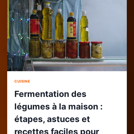
ET
RECETTES
POUR
MANGER
SAIN
SANS
EFFORT
CUISINE
Fermentation des
légumes à la maison :
étapes, astuces et
recettes faciles pour