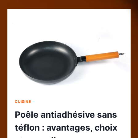
AVEC
DES
BAGUETTES
JAPONAISES
:
RÈGLES
ET
ASTUCES
POUR
DÉBUTANTS
CUISINE
Poêle antiadhésive sans
téflon : avantages, choix