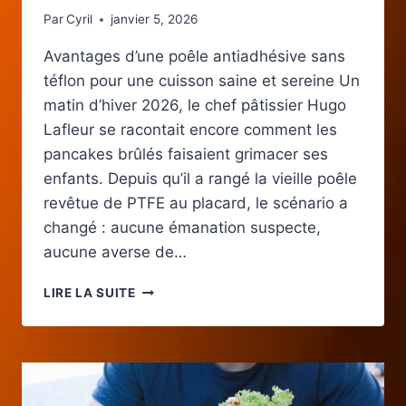
Par
Cyril
janvier 5, 2026
Avantages d’une poêle antiadhésive sans
téflon pour une cuisson saine et sereine Un
matin d’hiver 2026, le chef pâtissier Hugo
Lafleur se racontait encore comment les
pancakes brûlés faisaient grimacer ses
enfants. Depuis qu’il a rangé la vieille poêle
revêtue de PTFE au placard, le scénario a
changé : aucune émanation suspecte,
aucune averse de…
POÊLE
LIRE LA SUITE
ANTIADHÉSIVE
SANS
TÉFLON
:
AVANTAGES,
MATÉRIAUX