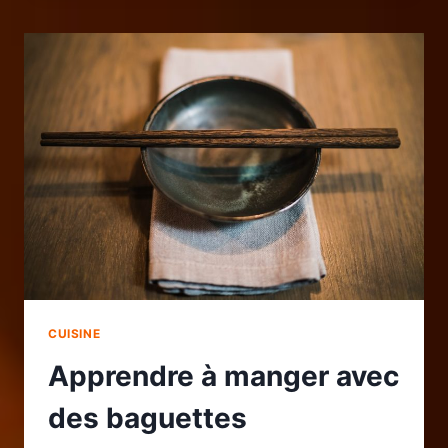
ET
DU
SERVICE
POUR
FIDÉLISER
LA
CLIENTÈLE
EN
RESTAURATION
CUISINE
Apprendre à manger avec
des baguettes