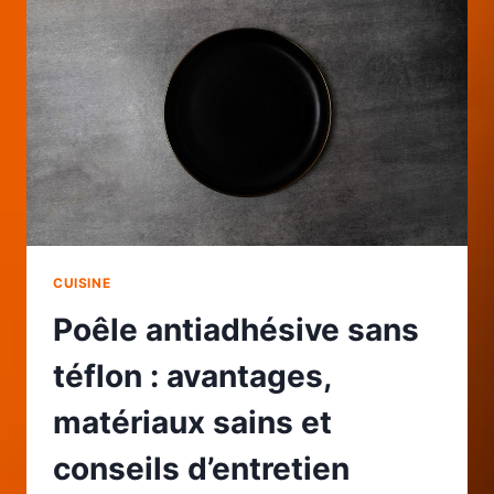
ASTUCES
POUR
POIS
CHICHES,
LENTILLES
ET
HARICOTS
RÉUSSIS
CUISINE
Poêle antiadhésive sans
téflon : avantages,
matériaux sains et
conseils d’entretien