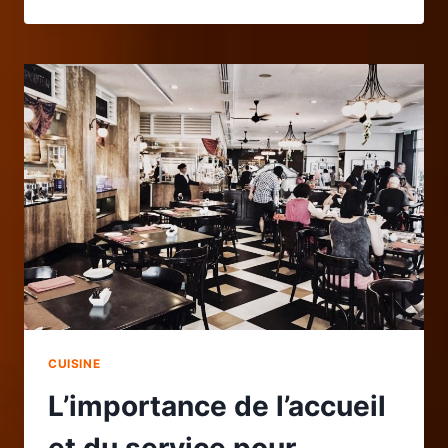
DES
LÉGUMES
À
LA
MAISON
:
ÉTAPES,
ASTUCES
ET
RECETTES
FACILES
POUR
DÉBUTANTS
CUISINE
L’importance de l’accueil