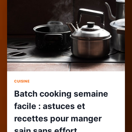
AU
QUOTIDIEN
:
ASTUCES
ET
EXEMPLES
DE
REPAS
CUISINE
Batch cooking semaine
facile : astuces et
recettes pour manger
sain sans effort