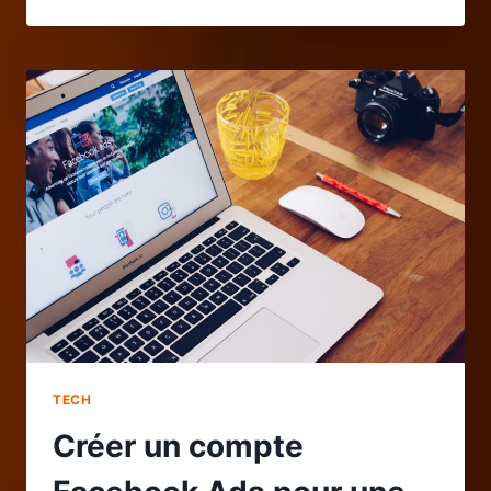
ROLEPLAY
IMMERSIF
DANS
L’IA
:
CRÉATIVITÉ
ET
SCÉNARIOS
PERSONNALISÉS
TECH
Créer un compte