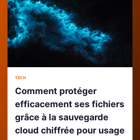
UTILISER
UN
GESTIONNAIRE
POUR
PROTÉGER
SES
ACCÈS
EN
LIGNE
TECH
Comment protéger
efficacement ses fichiers
grâce à la sauvegarde
cloud chiffrée pour usage