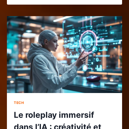
LE
ROUTEUR
WIFI
IDÉAL
POUR
COUVRIR
TOUTE
VOTRE
MAISON
TECH
Le roleplay immersif
dans l’IA : créativité et