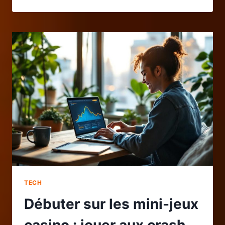
MEILLEURS
OUTILS
GRATUITS
POUR
VÉRIFIER
LES
INFORMATIONS
EN
LIGNE
FACILEMENT
TECH
Débuter sur les mini-jeux