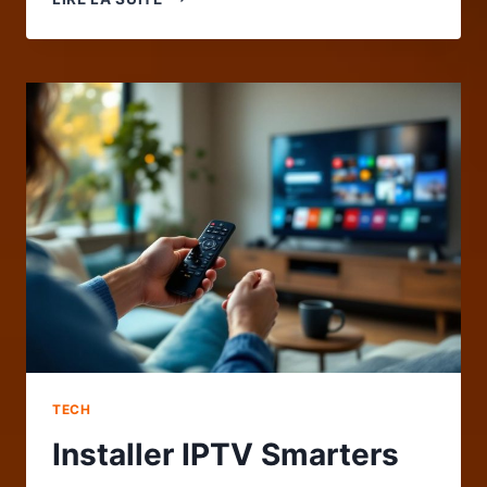
DES
MOTS
DE
PASSE
:
POURQUOI
UTILISER
UN
GESTIONNAIRE
POUR
PROTÉGER
VOS
COMPTES
EN
LIGNE
TECH
Installer IPTV Smarters