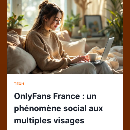
UNE
SMART
TV
LG
TECH
OnlyFans France : un
phénomène social aux
multiples visages