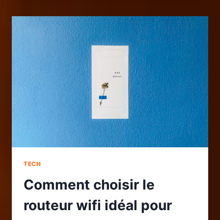
MINI-
JEUX
CASINO
:
JOUER
AUX
CRASH
GAMES
ET
JEUX
DE
MINES
DEPUIS
LA
FRANCE
TECH
Comment choisir le
routeur wifi idéal pour