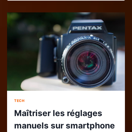
BON
FILAMENT
POUR
DÉBUTER
EN
IMPRESSION
3D
:
CONSEILS
ET
ERREURS
À
ÉVITER
TECH
Maîtriser les réglages
manuels sur smartphone