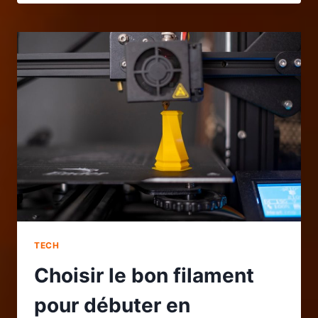
COMPTE
FACEBOOK
ADS
POUR
UNE
STARTUP
À
TOULOUSE
TECH
Choisir le bon filament
pour débuter en