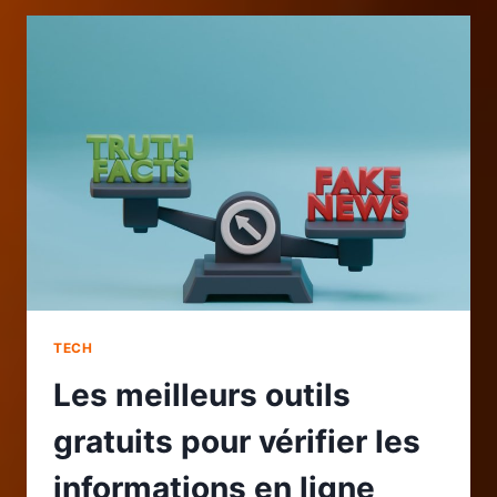
FICHIERS
GRÂCE
À
LA
SAUVEGARDE
CLOUD
CHIFFRÉE
POUR
USAGE
PERSONNEL
TECH
Les meilleurs outils
gratuits pour vérifier les
informations en ligne