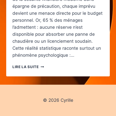
épargne de précaution, chaque imprévu
devient une menace directe pour le budget
personnel. Or, 65 % des ménages
l’admettent : aucune réserve n’est
disponible pour absorber une panne de
chaudière ou un licenciement soudain.
Cette réalité statistique raconte surtout un
phénomène psychologique :…
ÉPARGNE
LIRE LA SUITE
DE
PRÉCAUTION
COMBIEN
FAUT-
IL
METTRE
© 2026 Cyrille
DE
CÔTÉ
SELON