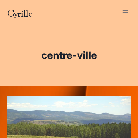
Aller
Cyrille
au
contenu
centre-ville