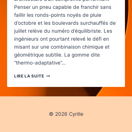
Penser un pneu capable de franchir sans
faillir les ronds-points noyés de pluie
d’octobre et les boulevards surchauffés de
juillet relève du numéro d’équilibriste. Les
ingénieurs ont pourtant relevé le défi en
misant sur une combinaison chimique et
géométrique subtile. La gomme dite
“thermo-adaptative”…
CHOISIR
LIRE LA SUITE
DES
PNEUS
QUATRE
SAISONS
ADAPTÉS
À
© 2026 Cyrille
LA
CONDUITE
URBAINE