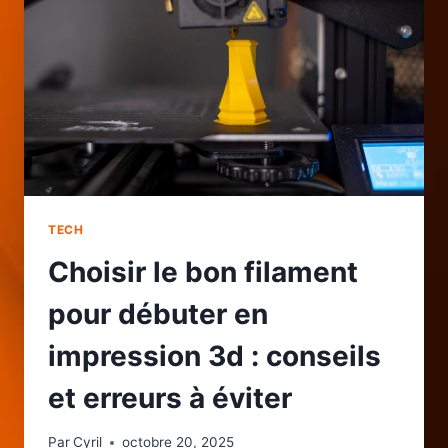
SIMPLES
ET
BIENFAITS
DÈS
LA
PREMIÈRE
SÉANCE
TECH
Choisir le bon filament
pour débuter en
impression 3d : conseils
et erreurs à éviter
Par
Cyril
octobre 20, 2025