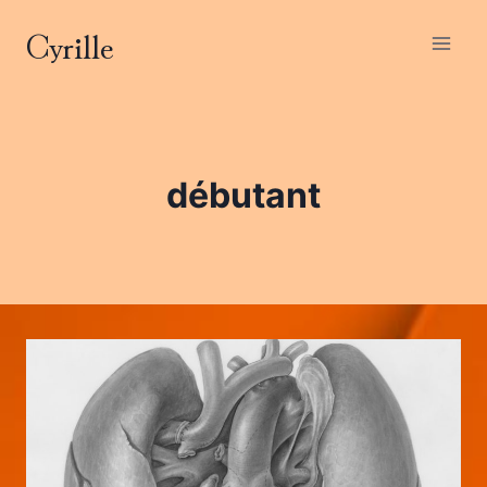
Aller
Cyrille
au
contenu
débutant