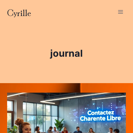
Aller
Cyrille
au
contenu
journal