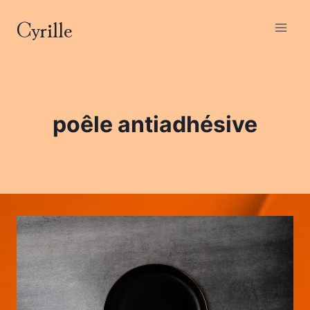
Aller
Cyrille
au
contenu
poêle antiadhésive