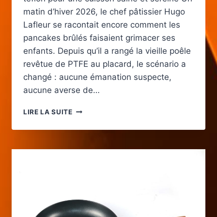
matin d’hiver 2026, le chef pâtissier Hugo
Lafleur se racontait encore comment les
pancakes brûlés faisaient grimacer ses
enfants. Depuis qu’il a rangé la vieille poêle
revêtue de PTFE au placard, le scénario a
changé : aucune émanation suspecte,
aucune averse de…
POÊLE
LIRE LA SUITE
ANTIADHÉSIVE
SANS
TÉFLON
:
AVANTAGES,
MATÉRIAUX
SAINS
ET
CONSEILS
D’ENTRETIEN