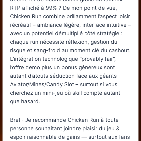
RTP affiché à 99% ? De mon point de vue,
Chicken Run combine brillamment l’aspect loisir
récréatif – ambiance légère, interface intuitive –
avec un potentiel démultiplié côté stratégie :
chaque run nécessite réflexion, gestion du
risque et sang-froid au moment clé du cashout.
L’intégration technologique “provably fair”,
l’offre demo plus un bonus généreux sont
autant d’atouts séduction face aux géants
Aviator/Mines/Candy Slot – surtout si vous
cherchez un mini-jeu où skill compte autant
que hasard.
Bref : Je recommande Chicken Run à toute
personne souhaitant joindre plaisir du jeu &
espoir raisonnable de gains — surtout aux fans