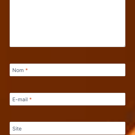
Nom
*
E-mail
*
Site