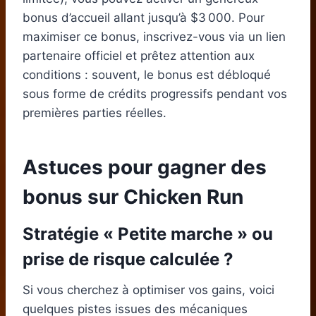
bonus d’accueil allant jusqu’à $3 000. Pour
maximiser ce bonus, inscrivez-vous via un lien
partenaire officiel et prêtez attention aux
conditions : souvent, le bonus est débloqué
sous forme de crédits progressifs pendant vos
premières parties réelles.
Astuces pour gagner des
bonus sur Chicken Run
Stratégie « Petite marche » ou
prise de risque calculée ?
Si vous cherchez à optimiser vos gains, voici
quelques pistes issues des mécaniques