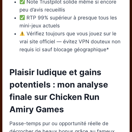
Note Trustpilot solide même si encore
peu d’avis recueillis
RTP 99% supérieur à presque tous les
mini-jeux actuels
Vérifiez toujours que vous jouez sur le
vrai site officiel — évitez VPN douteux non
requis ici sauf blocage géographique*
Plaisir ludique et gains
potentiels : mon analyse
finale sur Chicken Run
Amiry Games
Passe-temps pur ou opportunité réelle de
décrocher de beaux bonus grâce au fameux