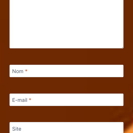
Nom
*
E-mail
*
Site