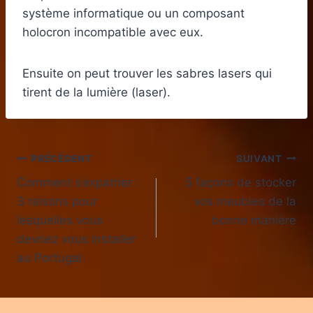
système informatique ou un composant
holocron incompatible avec eux.
Ensuite on peut trouver les sabres lasers qui
tirent de la lumière (laser).
Navigation
PRÉCÉDENT
SUIVANT
Comment s’expatrier :
5 façons de stocker
de
3 raisons pour
vos meubles de la
l’article
lesquelles vous
bonne manière
devriez vous installer
au Portugal